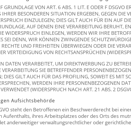
GRUNDLAGE VON ART. 6 ABS. 1 LIT. E ODER F DSGVO ER
S IHRER BESONDEREN SITUATION ERGEBEN, GEGEN DIE 
PRUCH EINZULEGEN; DIES GILT AUCH FÜR EIN AUF DI
GRUNDLAGE, AUF DENEN EINE VERARBEITUNG BERUHT, E
E WIDERSPRUCH EINLEGEN, WERDEN WIR IHRE BETRO
ES SEI DENN, WIR KÖNNEN ZWINGENDE SCHUTZWÜRDIG
, RECHTE UND FREIHEITEN ÜBERWIEGEN ODER DIE VERA
 VERTEIDIGUNG VON RECHTSANSPRÜCHEN (WIDERSPRUC
DATEN VERARBEITET, UM DIREKTWERBUNG ZU BETREIBE
IE VERARBEITUNG SIE BETREFFENDER PERSONENBEZOGE
 DIES GILT AUCH FÜR DAS PROFILING, SOWEIT ES MIT 
DERSPRECHEN, WERDEN IHRE PERSONENBEZOGENEN DAT
ERWENDET (WIDERSPRUCH NACH ART. 21 ABS. 2 DSGVO
igen Aufsichts­behörde
GVO steht den Betroffenen ein Beschwerderecht bei einer
n Aufenthalts, ihres Arbeitsplatzes oder des Orts des mu
 anderweitiger verwaltungsrechtlicher oder gerichtliche