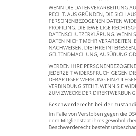
WENN DIE DATENVERARBEITUNG AUF 
RECHT, AUS GRÜNDEN, DIE SICH AU
PERSONENBEZOGENEN DATEN WIDERS
PROFILING. DIE JEWEILIGE RECHTS
DATENSCHUTZERKLÄRUNG. WENN SI
DATEN NICHT MEHR VERARBEITEN, 
NACHWEISEN, DIE IHRE INTERESSEN
GELTENDMACHUNG, AUSÜBUNG ODER
WERDEN IHRE PERSONENBEZOGENEN 
JEDERZEIT WIDERSPRUCH GEGEN D
DERARTIGER WERBUNG EINZULEGEN;
VERBINDUNG STEHT. WENN SIE WI
ZUM ZWECKE DER DIREKTWERBUNG V
Beschwerde­recht bei der zuständ
Im Falle von Verstößen gegen die DS
dem Mitgliedstaat ihres gewöhnliche
Beschwerderecht besteht unbeschadet