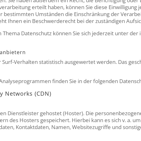
. Sie haben außerdem ein Recht, die Berichtigung oder 
erarbeitung erteilt haben, können Sie diese Einwilligung j
er bestimmten Umständen die Einschränkung der Verarbe
eht Ihnen ein Beschwerderecht bei der zuständigen Aufsi
m Thema Datenschutz können Sie sich jederzeit unter d
­anbietern
 Surf-Verhalten statistisch ausgewertet werden. Das gesc
n Analyseprogrammen finden Sie in der folgenden Datensc
ry Networks (CDN)
en Dienstleister gehostet (Hoster). Die personenbezogene
rn des Hosters gespeichert. Hierbei kann es sich v. a. u
aten, Kontaktdaten, Namen, Websitezugriffe und sonstige