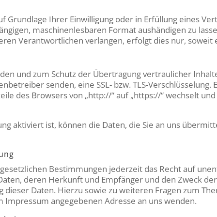
uf Grundlage Ihrer Einwilligung oder in Erfüllung eines Ver
gängigen, maschinenlesbaren Format aushändigen zu lassen
en Verantwortlichen verlangen, erfolgt dies nur, soweit 
nden und zum Schutz der Übertragung vertraulicher Inhalt
itenbetreiber senden, eine SSL- bzw. TLS-Verschlüsselung. 
eile des Browsers von „http://“ auf „https://“ wechselt un
g aktiviert ist, können die Daten, die Sie an uns übermitt
gung
esetzlichen Bestimmungen jederzeit das Recht auf unent
ten, deren Herkunft und Empfänger und den Zweck der D
ng dieser Daten. Hierzu sowie zu weiteren Fragen zum 
r im Impressum angegebenen Adresse an uns wenden.