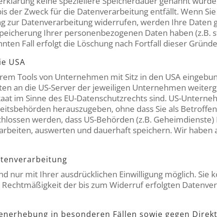
erklärung keine speziellere Speicherdauer genannt wurde,
s der Zweck für die Datenverarbeitung entfällt. Wenn Sie
ng zur Datenverarbeitung widerrufen, werden Ihre Daten g
 Speicherung Ihrer personenbezogenen Daten haben (z.B. s
nten Fall erfolgt die Löschung nach Fortfall dieser Gründe
ie USA
rem Tools von Unternehmen mit Sitz in den USA eingebund
n an die US-Server der jeweiligen Unternehmen weiter
tstaat im Sinne des EU-Datenschutzrechts sind. US-Unterneh
itsbehörden herauszugeben, ohne dass Sie als Betroffene
chlossen werden, dass US-Behörden (z.B. Geheimdienste) I
beiten, auswerten und dauerhaft speichern. Wir haben au
atenverarbeitung
 nur mit Ihrer ausdrücklichen Einwilligung möglich. Sie k
ie Rechtmäßigkeit der bis zum Widerruf erfolgten Datenve
enerhebung in besonderen Fällen sowie gegen Direk