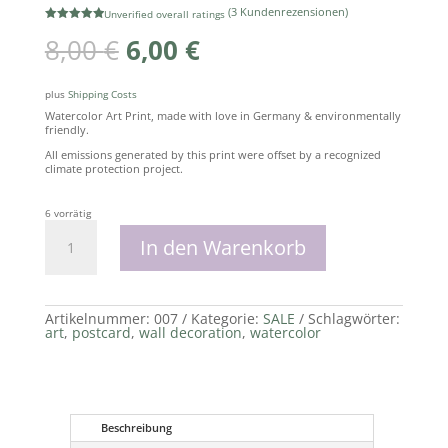
(
3
Kundenrezensionen)
Unverified overall ratings
Bewertet
Ursprünglicher
Aktueller
8,00
€
6,00
€
mit
5.00
Preis
Preis
von 5,
basierend
war:
ist:
auf
8,00 €
6,00 €.
Kundenbew
plus
Shipping Costs
ertungen
Watercolor Art Print, made with love in Germany & environmentally
friendly.
All emissions generated by this print were offset by a recognized
climate protection project.
6 vorrätig
MOONSHADOW
Menge
In den Warenkorb
Artikelnummer:
007
Kategorie:
SALE
Schlagwörter:
art
,
postcard
,
wall decoration
,
watercolor
Beschreibung