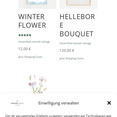
WINTER
HELLEBOR
FLOWER
E
BOUQUET
Bewertet
Unverified overall ratings
mit
Unverified overall ratings
5.00
von 5
12,00
€
120,00
€
plus
Shipping Costs
plus
Shipping Costs
Einwilligung verwalten
Um dir ein optimales Erlebnis zu bieten, verwenden wir Technologien wie